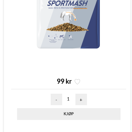
99 kr
-
+