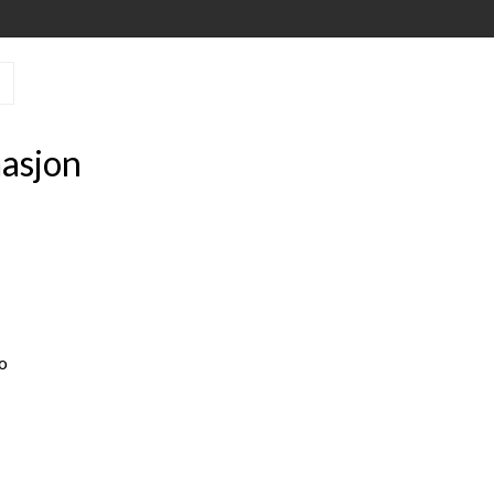
asjon
o