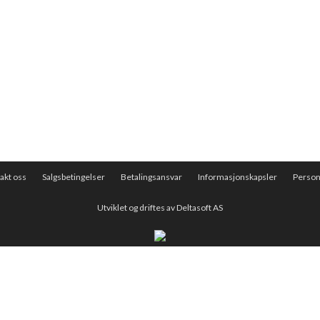
akt oss
Salgsbetingelser
Betalingsansvar
Informasjonskapsler
Perso
Utviklet og driftes av Deltasoft AS