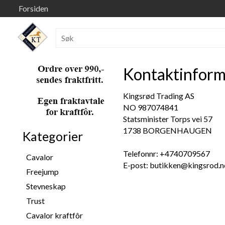
Forsiden
Kontaktinform
Kingsrød Trading AS
NO
987074841
Statsminister Torps vei 57
1738 BORGENHAUGEN
Kategorier
Telefonnr:
+4740709567
Cavalor
E-post:
butikken@kingsrod.n
Freejump
Stevneskap
Trust
Cavalor kraftfôr