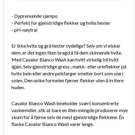
- Dyprensende sjampo
- Perfekt for gjenstridige flekker og hvite hester
- pH-nøytral
Er ikke hvite og grå hester nydelige? Selv om vi elsker
dem, er det ingen liten bragd å få dem skinnende hvite.
Med Cavalor Bianco Wash kan hvitt virkelig bli hvitt
igjen. Selv gjenstridige gress-, møkk- eller urinflekker på
hvite bein eller andre pelsfarger smelter bort som snø i
solen. Den unike formelen fjerner flekker uten å irritere
huden.
Cavalor Bianco Wash inneholder svært konsentrerte
vaskemidler, slik at bare en liten mengde produserer mye
skum for å fjerne selv de mest gjenstridige flekkene. Én
flaske Cavalor Bianco Wash varer lenge.