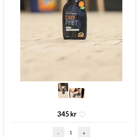
345 kr
-
+