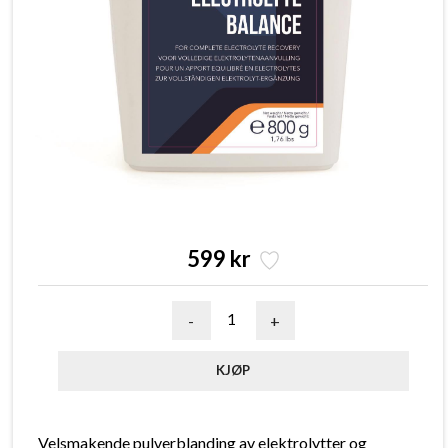
599 kr
-
+
Velsmakende pulverblanding av elektrolytter og