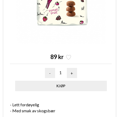
89 kr
-
+
- Lett fordøyelig
- Med smak av skogsbær