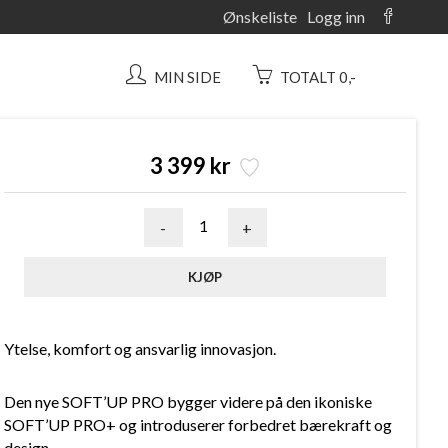
Ønskeliste
Logg inn
MIN SIDE
TOTALT 0,-
3 399 kr
-
+
Ytelse, komfort og ansvarlig innovasjon.
Den nye SOFT’UP PRO bygger videre på den ikoniske
SOFT’UP PRO+ og introduserer forbedret bærekraft og
design.