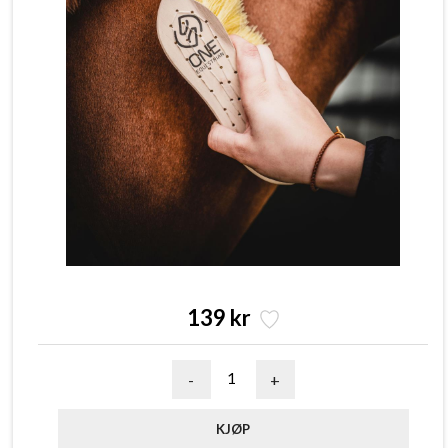
139 kr
-
+