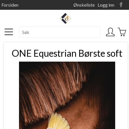
Forsiden
Ønskeliste
Logg inn
ONE Equestrian Børste soft