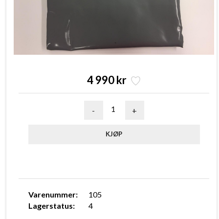
4 990 kr
-
+
Varenummer:
105
Lagerstatus:
4