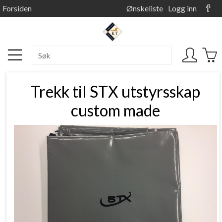
Forsiden
Ønskeliste
Logg inn
Trekk til STX utstyrsskap
custom made