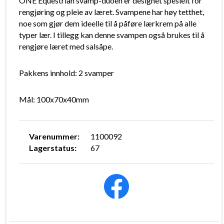
ONE Equestrian svamp-duoen er designet spesielt for
rengjøring og pleie av læret. Svampene har høy tetthet,
noe som gjør dem ideelle til å påføre lærkrem på alle
typer lær. I tillegg kan denne svampen også brukes til å
rengjøre læret med salsåpe.
Pakkens innhold: 2 svamper
Mål: 100x70x40mm
Varenummer:
1100092
Lagerstatus:
67