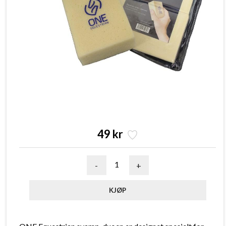
49 kr
-
+