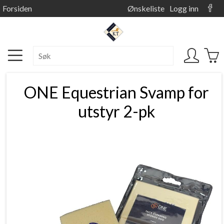
Forsiden
Ønskeliste
Logg inn
ONE Equestrian Svamp for
utstyr 2-pk