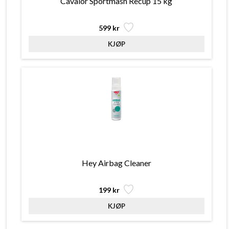
Cavalor Sportmash Recup 15 kg
599 kr
Hey Airbag Cleaner
199 kr