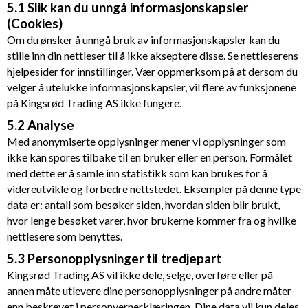
5.1 Slik kan du unngå informasjonskapsler
(Cookies)
Om du ønsker å unngå bruk av informasjonskapsler kan du
stille inn din nettleser til å ikke akseptere disse. Se nettleserens
hjelpesider for innstillinger. Vær oppmerksom på at dersom du
velger å utelukke informasjonskapsler, vil flere av funksjonene
på
Kingsrød Trading AS
ikke fungere.
5.2 Analyse
Med anonymiserte opplysninger mener vi opplysninger som
ikke kan spores tilbake til en bruker eller en person. Formålet
med dette er å samle inn statistikk som kan brukes for å
videreutvikle og forbedre nettstedet. Eksempler på denne type
data er: antall som besøker siden, hvordan siden blir brukt,
hvor lenge besøket varer, hvor brukerne kommer fra og hvilke
nettlesere som benyttes.
5.3 Personopplysninger til tredjepart
Kingsrød Trading AS
vil ikke dele, selge, overføre eller på
annen måte utlevere dine personopplysninger på andre måter
enn beskrevet i personvernerklæringen. Dine data vil kun deles