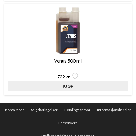
Venus 500 ml
729 kr
Kontakt oss
Salgsbetingelser
Betalingsansvar
Informasjonskapsler
Personvern
Utviklet og driftes av Deltasoft AS