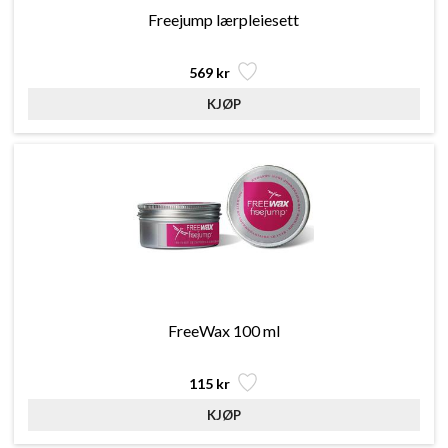
Freejump lærpleiesett
569 kr
FreeWax 100 ml
115 kr