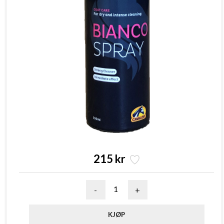
215 kr
-
+